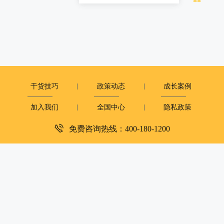
干货技巧
政策动态
成长案例
加入我们
全国中心
隐私政策
免费咨询热线：400-180-1200
深圳市复米健康科技有限公司
客服电话：400-180-1200
周一至周日：9:00-12:00 14:00-18:00
copyright©2019
大米和小米版权所有
粤ICP备2023081251号
XML地图
|
网站地图
京公网安备 11010502050054号