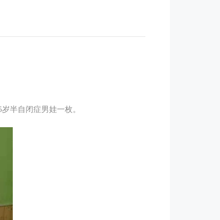
5岁半自闭症男娃一枚。