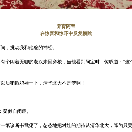
养育阿宝
在惊喜和惊吓中反复横跳
吓间，挑动我和他爸的神经。
有个闲着无聊的老汉来回穿梭，当他看到阿宝时，惊叹道：“这
信以后稍微鸡娃一下，清华北大不是梦啊！
：疑似自闭症。
这
一纸诊断书戳瘪了，怂怂地把对娃的期待从清华北大，降为只