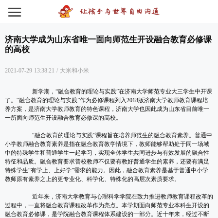
济南大学成为山东省唯一面向师范生开设融合教育必修课
的高校
2021-07-29 13:38:21
/
大米和小米
新学期，“融合教育的理论与实践”在济南大学师范专业大三学生中开课
了。“融合教育的理论与实践”作为必修课程列入2018版济南大学教师教育课程培
养方案，是济南大学教师教育的特色课程，济南大学也因此成为山东省目前唯一
一所面向师范生开设融合教育必修课的高校。
“融合教育的理论与实践”课程旨在培养师范生的融合教育素养。普通中
小学教师融合教育素养是指在融合教育教学情境下，教师能够帮助处于同一场域
中的特殊学生和普通学生一起学习，实现全体学生共同进步与有效发展的融合性
特征和品质。融合教育要求普校教师不仅要有教好普通学生的素养，还要有满足
特殊学生“有学上、上好学”需求的能力。因此，融合教育素养是基于普通中小学
教师原有素养之上的更专业化、科学化、特殊化的高层次素质要求。
近年来，济南大学教育与心理科学学院在致力推进教师教育课程改革的
过程中，一直将融合教育课程改革作为亮点。本学期面向师范专业本科生开设的
融合教育必修课，是学院融合教育课程体系建设的一部分。近十年来，经过不断