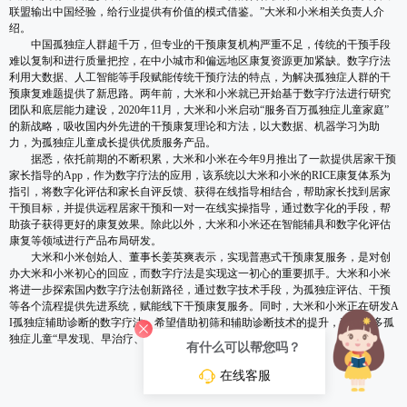
联盟输出中国经验，给行业提供有价值的模式借鉴。”大米和小米相关负责人介
绍。
中国孤独症人群超千万，但专业的干预康复机构严重不足，传统的干预手段
难以复制和进行质量把控，在中小城市和偏远地区康复资源更加紧缺。数字疗法
利用大数据、人工智能等手段赋能传统干预疗法的特点，为解决孤独症人群的干
预康复难题提供了新思路。两年前，大米和小米就已开始基于数字疗法进行研究
团队和底层能力建设，2020年11月，大米和小米启动“服务百万孤独症儿童家庭”
的新战略，吸收国内外先进的干预康复理论和方法，以大数据、机器学习为助
力，为孤独症儿童成长提供优质服务产品。
据悉，依托前期的不断积累，大米和小米在今年9月推出了一款提供居家干预
家长指导的App，作为数字疗法的应用，该系统以大米和小米的RICE康复体系为
指引，将数字化评估和家长自评反馈、获得在线指导相结合，帮助家长找到居家
干预目标，并提供远程居家干预和一对一在线实操指导，通过数字化的手段，帮
助孩子获得更好的康复效果。除此以外，大米和小米还在智能辅具和数字化评估
康复等领域进行产品布局研发。
大米和小米创始人、董事长姜英爽表示，实现普惠式干预康复服务，是对创
办大米和小米初心的回应，而数字疗法是实现这一初心的重要抓手。大米和小米
将进一步探索国内数字疗法创新路径，通过数字技术手段，为孤独症评估、干预
等各个流程提供先进系统，赋能线下干预康复服务。同时，大米和小米正在研发A
I孤独症辅助诊断的数字疗法，希望借助初筛和辅助诊断技术的提升，帮助更多孤
独症儿童“早发现、早治疗、早康复”。
有什么可以帮您吗？
在线客服