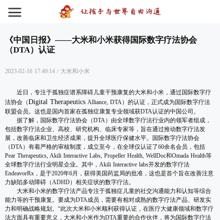
《中国日报》——大米和小米获得国际数字疗法协会
（DTA）认证
2023-02-16 17:49:14
/
大米和小米
近日，专注于孤独症谱系障碍儿童干预康复的大米和小米，通过国际数字疗
Digital Therapeutics
法协会（
Alliance, DTA）的认证，正式成为国际数字疗法
联盟会员。这也是国内首家在孤独症康复专业领域获DTA认证的中国公司。
据了解，国际数字疗法协会（DTA）由全球数字疗法行业内的领军者组成，
包括数字疗法企业、高校、研究机构、临床专家等，旨在通过推动数字疗法发
展，改善临床和卫生经济成果，提升全球医疗保健水平。国际数字疗法协会
（DTA）有着严格的审核制度，成立至今，在全球仅认证了60余名会员，包括
Pear Therapeutics, Akili Interactive Labs, Propeller Health, WellDoc和Omada Health等
全球数字疗法行业明星企业。其中，Akili Interactive labs开发的数字疗法
EndeavorRx，是于2020年6月，获得美国药监局的批准，这也是首个旨在改善注意
力缺陷多动障碍（ADHD）相关症状的数字疗法。
大米和小米的数字疗法产品专注于孤独症儿童的社交沟通能力和认知等综合
能力等的干预康复。要成为DTA成员，需要有相对成熟的数字疗法产品、研发实
力和明确战略规划。“此次大米和小米顺利获得认证，在医疗大健康领域和数字疗
法方面具有重要意义，大米和小米作为DTA重要的合作伙伴，将为国际数字疗法