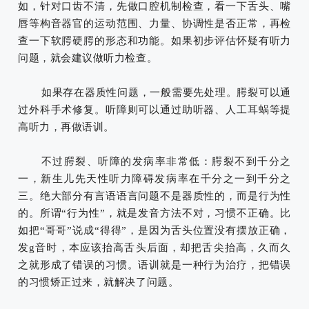
如，针对口齿不清，先做口腔机制检查，看一下舌头、嘴
唇等构音器官的运动范围、力量、协调性是否正常，再检
查一下软腭硬腭的形态和功能。
如果初步评估怀疑有听力
问题，就会建议做听力检查。
如果存在器质性问题，一般需要先处理。腭裂可以通
过外科手术修复。听障则可以通过助听器、人工耳蜗等提
高听力，再做语训。
不过腭裂、听障的发病率非常低：腭裂不到千分之
一，新生儿先天性听力障碍发病率在千分之一到千分之
三。绝大部分有言语语言问题不是器质性的，而是行为性
的。所谓“行为性”，就是发音方法不对，习惯不正确。比
如把“哥哥”说成“得得”，是因为舌头位置没有摆放正确，
发g音时，本应该抬高舌头后面，却把舌尖抬高，久而久
之就形成了错误的习惯。语训就是一种行为治疗，把错误
的习惯矫正过来，就解决了问题。