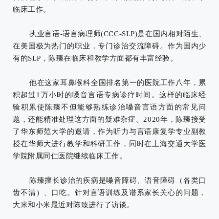
临床工作。
执业言语-语言病理师(CCC-SLP)是在国内相对陌生、
在美国极为热门的职业，专门诊治交流障碍。
作为国内少
有的
SLP，
陈臻在临床和教学方面都有丰富经验。
他在这家耳鼻喉科全国排名第一的医院工作八年，累
积超过1万小时的嗓音言语专病诊疗时间。这样的临床经
验积累使陈臻不但能够熟练诊治嗓音言语方面的常见问
题，还能精准处理这方面的疑难杂症。2020年，陈臻接受
了华东师范大学的邀请，作为听力与言语康复学专业副教
授在华师大进行教学和科研工作，同时在上海交通大学医
学院附属同仁医院继续临床工作。
陈臻擅长诊治的疾病是嗓音障碍、语音障碍（各类口
齿不清）、口吃。针对言语训练及谱系家长关心的问题，
大米和小米最近对陈臻进行了访谈。