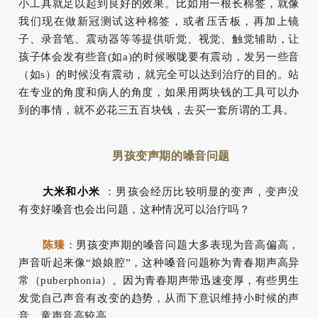
小工具就足以起到良好的效果。比如用一根长棉签，就像
我们现在做新冠测试这种棉签，或者压舌板，再加上镜
子、录音笔、震动器等等提供听觉、视觉、触觉辅助，让
孩子体会发有些音(如a)的时候喉咙要有震动，发另一些音
（如s）的时候没有震动，就完全可以达到治疗的目的。站
在专业的角度和病人的角度，如果用两块钱的工具可以办
到的事情，就不必花三五百块钱，去买一套所谓的工具。
男孩变声期的嗓音问题
大米和小米
：男孩会经历比较明显的变声，变声没
有变好嗓音也会出问题，这种情况可以治疗吗？
陈臻
：男孩变声期的嗓音问题大多表现为音高偏高，
声音听起来像“娘娘腔”，这种嗓音问题称为青春期声高异
常（puberphonia）。因为青春期声带迅速变厚，有些男生
发觉自己声音有改变的趋势，从而下意识维持小时候的声
音，童声音高较高。