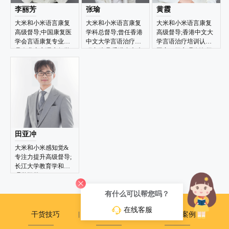
李丽芳
张瑜
黄霞
大米和小米语言康复
大米和小米语言康复
大米和小米语言康复
高级督导;中国康复医
学科总督导;曾任香港
高级督导;香港中文大
学会言语康复专业委
中文大学言语治疗科
学言语治疗培训认证;
员会儿童言语康复学
研究助理;香港中文大
国家三级心理咨询师
组委员;香港中文大学
学《儿童沟通及语言
儿童语言评估与治疗
能力评估》（ILAP）
培训认证
评估认证
田亚冲
大米和小米感知觉&
专注力提升高级督导;
长江大学教育学和管
理学双学
士;CLASI（国际艾尔
有什么可以帮您吗？
斯感觉统合）1-5阶段
认证
在线客服
干货技巧
政策动态
成长案例