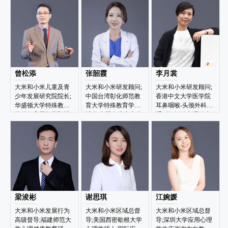
员会主任委员
曾松添
张韶霞
李月裳
大米和小米儿童及青
大米和小米研发顾问;
大米和小米研发顾问;
少年发展研究院院长;
中国台湾彰化师范教
香港中文大学医学院
华盛顿大学特殊教育
育大学特殊教育学系
耳鼻咽喉-头颈外科学
学前教育早期干预博
博士;中国台湾义守大
系副教授兼言语治疗
士;国际应用行为分析
学作业治疗学系教授
科主管;香港中文大学
学会认证博士级行为
人类传意科学研究所
分析师（BCBA-D）
助理所长
梁浚彬
谢思琪
江婉媛
大米和小米发展行为
大米和小米区域总督
大米和小米区域总督
高级督导;福建师范大
导;美国西密歇根大学
导;深圳大学应用心理