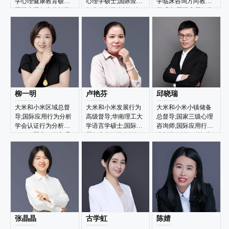
学心理健康教育硕士;
心理学硕士;国际应用
学临床咨询方向教育
国际应用行为分析学
行为分析学会认证行
学硕士;国际应用行为
会认证行为分析师
为分析师BCBA
分析学会认证行为分
BCBA
析师BCBA
柳一明
卢艳芬
邱晓瑞
大米和小米区域总督
大米和小米发展行为
大米和小米小镇储备
导;国际应用行为分析
高级督导;华南理工大
总督导;国家三级心理
学会认证行为分析师
学语言学硕士;国际应
咨询师;国际应用行为
BCBA;国家二级心理
用行为分析学会认证
分析学会认证副行为
咨询师
行为分析师BCBA
分析师BCaBA
张晶晶
古学虹
陈婧