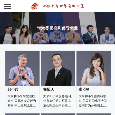
学术委员会和督导力量
邹小兵
郭延庆
袁巧玲
大米和小米研发总顾
大米和小米义务顾问;
大米和小米首席科学
问;中国儿童发育行为
北京大学第六医院儿
家;美国哥伦比亚大学
专家;中山三院儿童发
童心理卫生中心主任
应用行为分析博士;国
育行为中心主任医师
医师;中国残疾人康复
际应用行为分析学会
协会应用分析专业委
认证BCBA-D