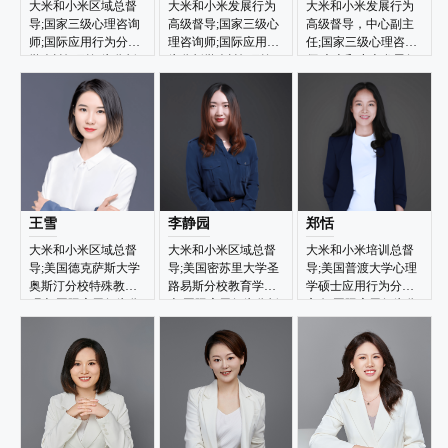
大米和小米区域总督
大米和小米发展行为
大米和小米发展行为
导;国家三级心理咨询
高级督导;国家三级心
高级督导，中心副主
师;国际应用行为分析
理咨询师;国际应用行
任;国家三级心理咨询
学会认证副行为分析
为分析学会认证副行
师;大米和小米发展行
师BCaBA
为分析师BCaBA
为高级督导和国际应
用行为分析学会认证
副行为分析师BCaBA
王雪
李静园
郑恬
大米和小米区域总督
大米和小米区域总督
大米和小米培训总督
导;美国德克萨斯大学
导;美国密苏里大学圣
导;美国普渡大学心理
奥斯汀分校特殊教育
路易斯分校教育学硕
学硕士应用行为分析
硕士;国际应用行为分
士;国际应用行为分析
方向;国际应用行为分
析学会认证行为分析
学会认证行为分析师
析学会认证博士级注
师BCBA
BCBA
册行为分析师BCBA-
D