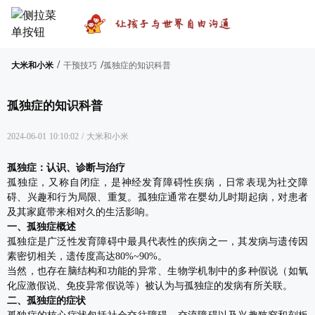
/
/
大米和小米
干预技巧
孤独症的知识科普
孤独症的知识科普
2024-06-01 10:10:02
/
大米和小米
孤独症：认识、诊断与治疗
孤独症，又称自闭症，是神经发育障碍性疾病，日常
表现为社交障
碍、兴趣和行为局限、重复。孤独症通常在婴幼儿时期起病，对患者
及其家庭带来
相对久的生活影响。
一、孤独症概述
孤独症是广泛性发育障碍中最具代表性的疾病之一，其发病与遗传因
素密切相关，遗传度高达80%~90%。
当然，也存在脑结构和功能的异常、生物学机制中的多种假说（如氧
化应激假说、免疫异常假说等）被认为与孤独症的发病
有所关联。
二、孤独症的症状