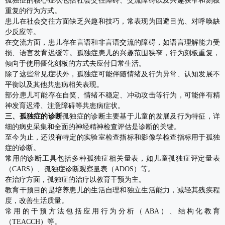
孤独症的核心症状包括社会交往障碍、交流障碍以及兴趣狭窄和刻板
重复的行为方式。
患儿在社会交往方面缺乏兴趣和技巧，常表现为回避目光、对呼唤缺
少反应等。
在交流方面，患儿存在言语和非言语交流的障碍，如语言理解能力受
损、语言发育迟缓等。孤独症患儿的兴趣范围狭窄，行为刻板重复，
倾向于使用僵化刻板的方式去应付日常生活。
除了这些常见症状外，孤独症可能伴随情绪及行为异常、认知发展不
平衡以及其他共患病相关表现。
部分患儿可能存在自笑、情绪不稳定、冲动攻击等行为，可能伴有精
神发育迟滞、注意障碍等共患病症状。
三、孤独症的诊断
孤独症的诊断主要基于儿童的发展及行为特征，详
细的病史采集和全面的神经精神检查评估是诊断的关键。
至今为止，还没有特定的实验室检查指标和影像学检查指标用于孤独
症的诊断。
常用的诊断工具包括多种孤独症相关量表，如儿童孤独症评定量表
（CARS）、孤独症诊断观察量表（ADOS）等。
在治疗方面，孤独症的治疗以教育干预为主。
教育干预目的是培养患儿的生活自理和独立生活能力，减轻其残疾程
度，改善生活质量。
常用的干预方法包括应用行为分析（ABA）、结构化教育
（TEACCH）等。