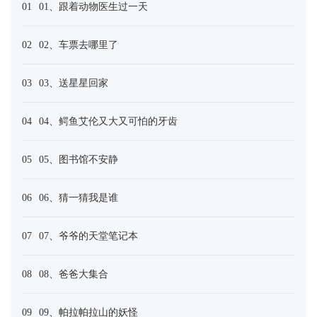
01
01、跟着动物医生过一天
02
02、车票去哪里了
03
03、送星星回家
04
04、鳄鱼艾伦又大又可怕的牙齿
05
05、图书馆不安静
06
06、猜一猜我是谁
07
07、爷爷的天堂笔记本
08
08、爸爸大集合
09
09、帕拉帕拉山的妖怪