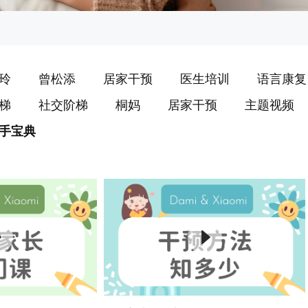
玲
曾松添
居家干预
医生培训
语言康复
梯
社交阶梯
桐妈
居家干预
主题视频
手宝典