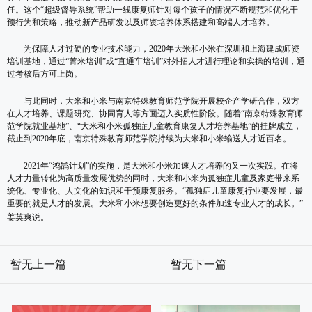
任。这个“超级督导系统”帮助一线康复师针对每个孩子的情况不断规范和优化干
预行为和策略，推动新产品研发以及师资培养体系搭建和高端人才培养。
为保障人才过硬的专业技术能力，2020年大米和小米在深圳和上海建成师资
培训基地，通过“菁米培训”或“直通车培训”对外招人才进行理论和实操的培训，通
过考核后方可上岗。
与此同时，大米和小米与南京特殊教育师范学院开展校企产学研合作，双方
在人才培养、课题研究、协同育人等方面迈入实质性阶段。随着“南京特殊教育师
范学院就业基地”、“大米和小米孤独症儿童教育康复人才培养基地”的挂牌成立，
截止到2020年底，南京特殊教育师范学院持续为大米和小米输送人才近百名。
2021年“鸿鹄计划”的实施，是大米和小米加速人才培养的又一次实践。在将
人才力量转化为高质量发展优势的同时，大米和小米为孤独症儿童及家庭带来系
统化、专业化、人文化的知识和干预康复服务。“孤独症儿童康复行业要发展，最
重要的就是人才的发展。大米和小米想要创造更好的条件加速专业人才的成长。”
姜英爽说。
暂无上一篇
暂无下一篇