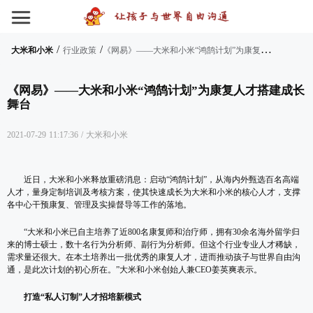
/
/
《
网易》——大米和小米“鸿鹄计划”为康复人才搭建成长舞台
大米和小米
行业政策
《网易》——大米和小米“鸿鹄计划”为康复人才搭建成长
舞台
2021-07-29 11:17:36
/
大米和小米
近日，大米和小米释放重磅消息：启动
“鸿鹄计划”，从海内外甄选百名高端
人才，量身定制培训及考核方案，使其快速成长为大米和小米的核心人才，支撑
各中心干预康复、管理及实操督导等工作的落地。
“大米和小米已自主培养了近800名康复师和治疗师，拥有30余名海外留学归
来的博士硕士，数十名行为分析师、副行为分析师。但这个行业专业人才稀缺，
需求量还很大。在本土培养出一批优秀的康复人才，进而推动孩子与世界自由沟
通，是此次计划的初心所在。”大米和小米创始人兼CEO姜英爽表示。
打造“私人订制”人才招培新模式