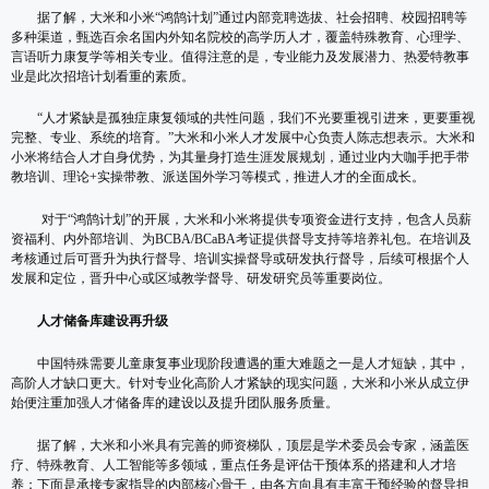
据了解，大米和小米“鸿鹄计划”通过内部竞聘选拔、社会招聘、校园招聘等
多种渠道，甄选百余名国内外知名院校的高学历人才，覆盖特殊教育、心理学、
言语听力康复学等相关专业。值得注意的是，专业能力及发展潜力、热爱特教事
业是此次招培计划看重的素质。
“人才紧缺是孤独症康复领域的共性问题，我们不光要重视引进来，更要重视
完整、专业、系统的培育。”大米和小米人才发展中心负责人陈志想表示。大米和
小米将结合人才自身优势，为其量身打造生涯发展规划，通过业内大咖手把手带
教培训、理论+实操带教、派送国外学习等模式，推进人才的全面成长。
对于“鸿鹄计划”的开展，大米和小米将提供专项资金进行支持，包含人员薪
资福利、内外部培训、为BCBA/BCaBA考证提供督导支持等培养礼包。在培训及
考核通过后可晋升为执行督导、培训实操督导或研发执行督导，后续可根据个人
发展和定位，晋升中心或区域教学督导、研发研究员等重要岗位。
人才储备库建设再升级
中国特殊需要儿童康复事业现阶段遭遇的重大难题之一是人才短缺，其中，
高阶人才缺口更大。针对专业化高阶人才紧缺的现实问题，大米和小米从成立伊
始便注重加强人才储备库的建设以及提升团队服务质量。
据了解，大米和小米具有完善的师资梯队，顶层是学术委员会专家，涵盖医
疗、特殊教育、人工智能等多领域，重点任务是评估干预体系的搭建和人才培
养；下面是承接专家指导的内部核心骨干，由各方向具有丰富干预经验的督导担