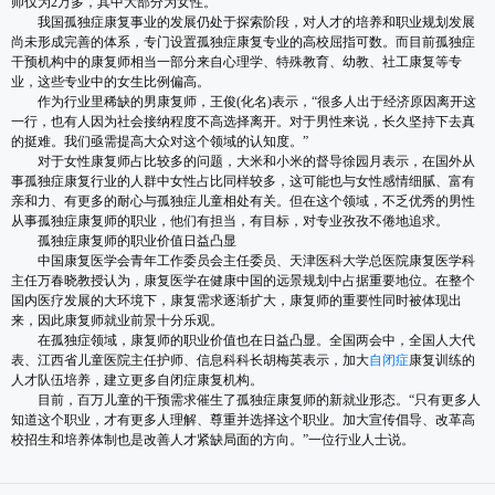
师仅为2万多，其中大部分为女性。
我国孤独症康复事业的发展仍处于探索阶段，对人才的培养和职业规划发展
尚未形成完善的体系，专门设置孤独症康复专业的高校屈指可数。而目前孤独症
干预机构中的康复师相当一部分来自心理学、特殊教育、幼教、社工康复等专
业，这些专业中的女生比例偏高。
作为行业里稀缺的男康复师，王俊(化名)表示，“很多人出于经济原因离开这
一行，也有人因为社会接纳程度不高选择离开。对于男性来说，长久坚持下去真
的挺难。我们亟需提高大众对这个领域的认知度。”
对于女性康复师占比较多的问题，大米和小米的督导徐园月表示，在国外从
事孤独症康复行业的人群中女性占比同样较多，这可能也与女性感情细腻、富有
亲和力、有更多的耐心与孤独症儿童相处有关。但在这个领域，不乏优秀的男性
从事孤独症康复师的职业，他们有担当，有目标，对专业孜孜不倦地追求。
孤独症康复师的职业价值日益凸显
中国康复医学会青年工作委员会主任委员、天津医科大学总医院康复医学科
主任万春晓教授认为，康复医学在健康中国的远景规划中占据重要地位。在整个
国内医疗发展的大环境下，康复需求逐渐扩大，康复师的重要性同时被体现出
来，因此康复师就业前景十分乐观。
在孤独症领域，康复师的职业价值也在日益凸显。全国两会中，全国人大代
表、江西省儿童医院主任护师、信息科科长胡梅英表示，加大
自闭症
康复训练的
人才队伍培养，建立更多自闭症康复机构。
目前，百万儿童的干预需求催生了孤独症康复师的新就业形态。“只有更多人
知道这个职业，才有更多人理解、尊重并选择这个职业。加大宣传倡导、改革高
校招生和培养体制也是改善人才紧缺局面的方向。”一位行业人士说。