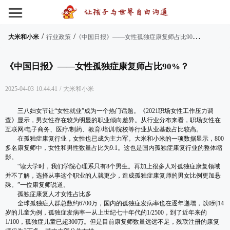
/
/
《
中国日报》——女性孤独症康复师占比90%？
大米和小米
行业政策
《中国日报》——女性孤独症康复师占比90%？
2025-04-03 10:44:41
/
大米和小米
三八妇女节让“女性就业”成为一个热门话题。《2021职场女性工作压力调
查》显示，男女性存在较为明显的职业倾向差异。从行业分布来看，职场女性在
互联网/电子商务、医疗/制药、教育/培训/院校等行业从业基数占比较高。
在孤独症康复行业，女性也已成为主力军。大米和小米的一项数据显示，800
多名康复师中，女性和男性数量占比为9:1。这也是国内孤独症康复行业的整体缩
影。
“读大学时，我们学院心理系只有8个男生。再加上很多人对孤独症康复领域
并不了解，选择从事这个职业的人就更少，造成孤独症康复师的男女比例更加悬
殊。”一位康复师说道。
孤独症康复人才女性占比多
全球孤独症人群总数约6700万，国内的孤独症发病率也在逐年递增，以0到14
岁的儿童为例，孤独症发病率一从上世纪七十年代的1/2500，到了近年来的
1/100，孤独症儿童已超300万。但是目前康复师数量远远不足，残联注册的康复