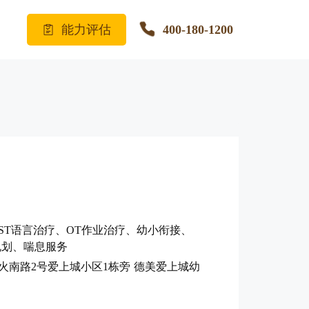
能力评估
400-180-1200
ST语言治疗、OT作业治疗、幼小衔接、
规划、喘息服务
火南路2号爱上城小区1栋旁 德美爱上城幼