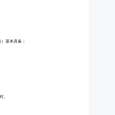
；
转）基本具备；
小时。