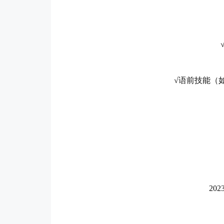
√语前技能（
20