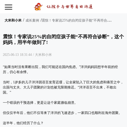
/
/
震
惊！专家说25%的自闭症孩子能“不再符合诊断”，这个妈妈，用半年做到了!
大米和小米
成长案例
震惊！专家说25%的自闭症孩子能“不再符合诊断”，这个
妈妈，用半年做到了!
2025-06-13 18:31:44
/
大米和小米
“如果当时没有果断出院，我们可能还在国内焦虑。”洋洋妈妈回想半年前的经
历，仍心有余悸。
当时，1岁多的儿子洋洋因语言发育迟缓，让全家陷入了巨大的焦虑和痛苦之中，
出国与丈夫、大儿子团聚的计划也被无限期推迟。“洋洋语言不出来，不敢出
国。”
一个错误的干预选择，更是让这个家庭濒临崩溃。
但仅仅半年后，他们不仅等来了洋洋的飞速进步，一家四口也顺利在海外团聚。
这半年，他们经历了什么？