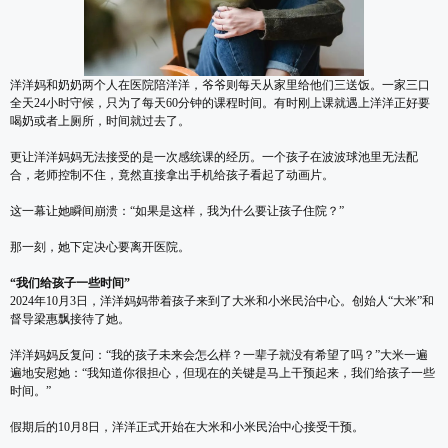
洋洋妈和奶奶两个人在医院陪洋洋，爷爷则每天从家里给他们三送饭。一家三口
全天24小时守候，只为了每天60分钟的课程时间。有时刚上课就遇上洋洋正好要
喝奶或者上厕所，时间就过去了。
更让洋洋妈妈无法接受的是一次感统课的经历。一个孩子在波波球池里无法配
合，老师控制不住，竟然直接拿出手机给孩子看起了动画片。
这一幕让她瞬间崩溃：“如果是这样，我为什么要让孩子住院？”
那一刻，她下定决心要离开医院。
“我们给孩子一些时间”
2024年10月3日，洋洋妈妈带着孩子来到了大米和小米民治中心。创始人“大米”和
督导梁惠飘接待了她。
洋洋妈妈反复问：“我的孩子未来会怎么样？一辈子就没有希望了吗？”大米一遍
遍地安慰她：“我知道你很担心，但现在的关键是马上干预起来，我们给孩子一些
时间。”
假期后的10月8日，洋洋正式开始在大米和小米民治中心接受干预。