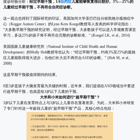
接诊经验分析：
经过早期干预，1/4
自闭症
儿童能够恢复得比较好。3%—25%的
儿童经过早期干预，不再符合自闭症诊断。
这一观点也得到了国际研究的印证。美国加州大学圣巴巴拉分校凯格尔孤独症中
心（Kegger Autism Center）的Lynn Kern Koegel教授等人发表的科学评论指出：
“大多数早期干预的研究证明，经过早期干预，大多数孩子可以进入常规教育课堂
学习，多达25%的孩子将不再符合完整的诊断标准。” (Koegel LK, et al., 2014)
美国国家儿童健康研究所（National Institute of Child Health and Human
Development）的Molly Helt教授等也认为：“经过早期干预，约有3%至25%的孤独
症儿童能取得很大进步，当他们长大后不再符合ASD的诊断。” (Helt M, et al.,
2008)
这是早期干预最值得期待的结果。
0至3岁是孩子大脑发育最为关键的时期，近年来，我们提倡在ASD领域当中要进
行超早期干预，也就是给3岁以下儿童的干预。
大米和小米如何进行“超早期干预”？
3岁以下儿童在发育特点上与3岁以上儿童存在显著差异。为此，大米和小米研发
了专门针对这一年龄段儿童的“超早期干预”产品，其核心特点包括：