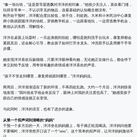
“像一张白纸，”这是督导梁惠飘对洋洋的初印象，“他很少关注人，喜欢看门缝，
玩得非常单一，不认识常见的物品，连最基础的认知概念都没有。”
刚开始干预时，洋洋配合度比较低，坐不住，到处跑。大米和小米民治中心康复
师小陈就跟随洋洋的动机，穿插教学机会，一边跟着他玩，一边营造教学机会，
教他认识东西，理解指令。
洋洋在桌面上玩耍时，一旦起身跑到别处，哪怕是跑到洗手台玩水，康复师都会
紧跟其后，还会耐心引导，教会孩子如何打开水龙头、冲洗双手以及用擦干手等
步骤。
她发现洋洋喜欢玩躲猫猫，只要洋洋眼神看向她，无论她正在做什么，都会停下
来立刻给予反馈，用夸张有趣的表情或者洋洋喜欢的声音。
“孩子不管走到哪里，康复师就跟到哪里，”洋洋妈妈说。
两周后，洋洋渐渐适应了新的环境，不再四处乱跑。大约一个月后，洋洋妈惊喜
地发现：“我叫他名字他会有反应了，眼神上对我的关注度也高了。”她感觉孩子
跟自己的情感连接正在变强。
与此同时，洋洋的语言，也有了进步的迹象。
从第一个拟声词到清晰的“妈妈”
干预一个多月后的一天，洋洋坐在妈妈腿上，母子俩正轮流喝汤。洋洋妈问他要
不要喝时，洋洋突然开口说了一个“amu”。这个简单的拟声词，让洋洋妈妈激动不
已。