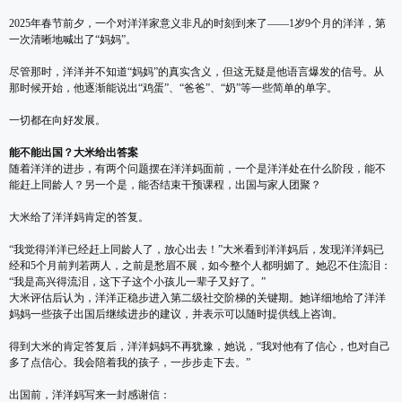
2025年春节前夕，一个对洋洋家意义非凡的时刻到来了——1岁9个月的洋洋，第
一次清晰地喊出了“妈妈”。
尽管那时，洋洋并不知道“妈妈”的真实含义，但这无疑是他语言爆发的信号。从
那时候开始，他逐渐能说出“鸡蛋”、“爸爸”、“奶”等一些简单的单字。
一切都在向好发展。
能不能出国？大米给出答案
随着洋洋的进步，有两个问题摆在洋洋妈面前，一个是洋洋处在什么阶段，能不
能赶上同龄人？另一个是，能否结束干预课程，出国与家人团聚？
大米给了洋洋妈肯定的答复。
“我觉得洋洋已经赶上同龄人了，放心出去！”大米看到洋洋妈后，发现洋洋妈已
经和5个月前判若两人，之前是愁眉不展，如今整个人都明媚了。她忍不住流泪：
“我是高兴得流泪，这下子这个小孩儿一辈子又好了。”
大米评估后认为，洋洋正稳步进入第二级社交阶梯的关键期。她详细地给了洋洋
妈妈一些孩子出国后继续进步的建议，并表示可以随时提供线上咨询。
得到大米的肯定答复后，洋洋妈妈不再犹豫，她说，“我对他有了信心，也对自己
多了点信心。我会陪着我的孩子，一步步走下去。”
出国前，洋洋妈写来一封感谢信：