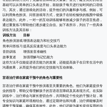
基础可以从简单的口头表达开始，鼓励孩子每天进行短时间的口语练
习。其次，通过游戏化的活动，提升他们的兴趣和参与感。例如，可
以利用角色扮演、问答游戏等方式，使孩子在轻松愉快的氛围中锻炼
表达能力。此外，一对一的互动训练能够有效减少孩子的语言焦虑，
通过重复练习帮助他们逐步建立自信。如下表所示，列出了一些具体
训练方法及其目标：
训练方法
目标
角色扮演游戏
增强表达能力和社交技巧
简单问答练习
提高反应速度与口头表达能力
音韵训练
增强发音准确性
故事复述
加强理解与记忆能力
这些方法不仅能促进语言能力的发展，还能提高孩子在日常生活中的
沟通效果，从而提升他们的社交技能与互动体验。
言语治疗师在家庭干预中的角色与重要性
言语治疗师在家庭干预中扮演着至关重要的角色。他们为家庭提供专
业的指导，帮助父母理解孩子的言语语言障碍及其表现方式。在实际
训练中，治疗师会与家长密切合作，共同制定个性化的干预计划，将
专业知识与家庭环境相结合。通过定期评估和沟通，治疗师能够及时
调整干预策略，确保其有效性。此外，他们还能为家长提供实用的沟