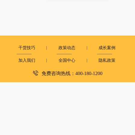
干货技巧
政策动态
成长案例
加入我们
全国中心
隐私政策
免费咨询热线：400-180-1200
深圳市复米健康科技有限公司
客服电话：400-180-1200
周一至周日：9:00-12:00 14:00-18:00
copyright©2019
大米和小米版权所有
粤ICP备2023081251号
XML地图
|
网站地图
京公网安备 11010502050054号