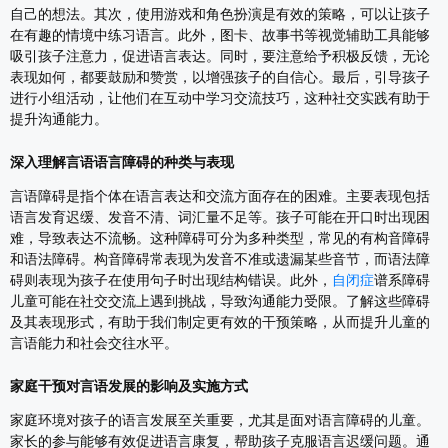
自己的想法。其次，使用游戏和角色扮演是有效的策略，可以让孩子
在有趣的情境中练习语言。此外，图卡、故事书等视觉辅助工具能够
吸引孩子注意力，促进语言表达。同时，要注意给予积极反馈，无论
表现如何，都要鼓励和赞赏，以增强孩子的自信心。最后，引导孩子
进行小组活动，让他们在互动中学习交流技巧，这种社交实践有助于
提升沟通能力。
深入理解言语语言障碍的种类与表现
言语障碍是指个体在语言表达和交流方面存在的困难。主要表现包括
语言发育迟缓、发音不清、词汇量不足等。孩子可能在开口时出现困
难，导致表达不流畅。这种障碍可分为多种类型，常见的有构音障碍
和语法障碍。构音障碍常表现为发音不准或遗漏某些音节，而语法障
碍则表现为孩子在使用句子时出现结构错误。此外，
自闭症
谱系障碍
儿童可能在社交交流上遇到挑战，导致沟通能力受限。了解这些障碍
及其表现形式，有助于我们制定更有效的干预策略，从而提升儿童的
言语能力和社会交往水平。
家庭干预对言语发展的影响及实施方式
家庭环境对孩子的语言发展至关重要，尤其是面对语言障碍的儿童。
家长的参与能够有效促进语言康复，帮助孩子克服语言迟缓问题。通