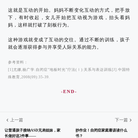
这就是互动的开始。妈妈不断变化互动的方式，把手放
下，有时收起，女儿开始把互动视为游戏，抬头看妈
妈，这样就打破了刻板行为。
这种游戏就变成了互动的交往。通过不断的训练，孩子
就会逐渐获得参与并享受人际关系的能力。
参考资料：
[1]尤娜,杨广学.自闭症“地板时光”疗法(Ⅰ):关系与表达训练[J].中国特
殊教育,2008(09):35-39.
-END-
上一篇
下一篇
让普通孩子接纳ASD兄弟姐妹，家
抄作业！自闭症家庭最该读什么
长做好这2件事——
书？