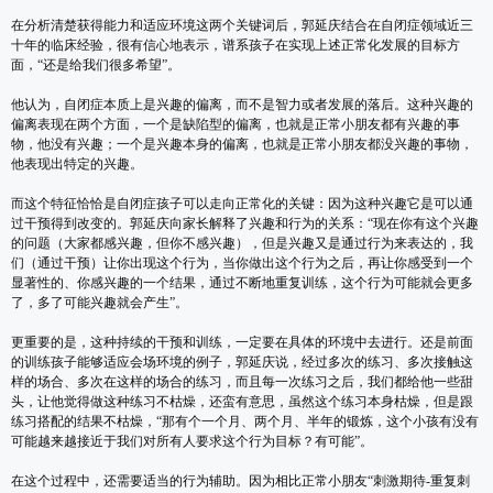
在分析清楚获得能力和适应环境这两个关键词后，郭延庆结合在自闭症领域近三
十年的临床经验，很有信心地表示，谱系孩子在实现上述正常化发展的目标方
面，“还是给我们很多希望”。
他认为，自闭症本质上是兴趣的偏离，而不是智力或者发展的落后。这种兴趣的
偏离表现在两个方面，一个是缺陷型的偏离，也就是正常小朋友都有兴趣的事
物，他没有兴趣；一个是兴趣本身的偏离，也就是正常小朋友都没兴趣的事物，
他表现出特定的兴趣。
而这个特征恰恰是自闭症孩子可以走向正常化的关键：因为这种兴趣它是可以通
过干预得到改变的。郭延庆向家长解释了兴趣和行为的关系：“现在你有这个兴趣
的问题（大家都感兴趣，但你不感兴趣），但是兴趣又是通过行为来表达的，我
们（通过干预）让你出现这个行为，当你做出这个行为之后，再让你感受到一个
显著性的、你感兴趣的一个结果，通过不断地重复训练，这个行为可能就会更多
了，多了可能兴趣就会产生”。
更重要的是，这种持续的干预和训练，一定要在具体的环境中去进行。还是前面
的训练孩子能够适应会场环境的例子，郭延庆说，经过多次的练习、多次接触这
样的场合、多次在这样的场合的练习，而且每一次练习之后，我们都给他一些甜
头，让他觉得做这种练习不枯燥，还蛮有意思，虽然这个练习本身枯燥，但是跟
练习搭配的结果不枯燥，“那有个一个月、两个月、半年的锻炼，这个小孩有没有
可能越来越接近于我们对所有人要求这个行为目标？有可能”。
在这个过程中，还需要适当的行为辅助。因为相比正常小朋友“刺激期待-重复刺