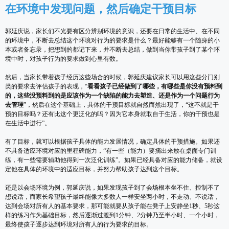
在环境中发现问题，然后确定干预目标
郭延庆说，家长们不光要有区分辨别环境的意识，还要在日常的生活中、在不同
的环境中，不断去总结这个环境对行为的要求是什么？最好能够有一个随身的小
本或者备忘录，把想到的都记下来，并不断去总结，做到当你带孩子到了某个环
境中时，对孩子行为的要求做到心里有数。
然后，当家长带着孩子经历这些场合的时候，郭延庆建议家长可以用这些分门别
类的要求去评估孩子的表现，“
看看孩子已经做到了哪些，有哪些是你没有预料到
的，这些没预料到的是应该作为一个缺陷的能力去塑造、还是作为一个问题行为
去管理
”，然后在这个基础上，具体的干预目标就自然而然出现了，“这不就是干
预的目标吗？还有比这个更泛化的吗？因为它本身就取自于生活，你的干预也是
在生活中进行”。
有了目标，就可以根据孩子具体的能力发展情况，确定具体的干预措施。如果还
不具备适应环境对应的里程碑能力，“有一些（能力）要摘出来放在桌面专门训
练，有一些需要辅助他得到一次泛化训练”。如果已经具备对应的能力储备，就设
定他在具体的环境中的适应目标，并努力帮助孩子达到这个目标。
还是以会场环境为例，郭延庆说，如果发现孩子到了会场根本坐不住、控制不了
想说话，而家长希望孩子最终能像大多数人一样安坐两小时，不走动、不说话，
达到会场对所有人的基本要求，那可能就要从孩子能在凳子上安静坐1秒、5秒这
样的练习作为基础目标，然后逐渐过渡到1分钟、2分钟乃至半小时、一个小时，
最终使孩子逐步达到环境对所有人的行为要求的目标。