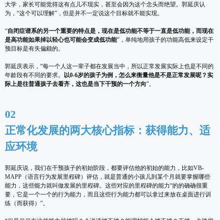
大学，家长可能觉得这有点儿不现实，甚至会因为这个念头而绝望。郭延庆认
为，“这个可以理解”，但是并不一定说这个目标就不能实现。
“
自闭症谱系的另一个重要的特点是，现在是低功能不等于一直是低功能，而现在
是高功能如果掉以轻心也可能会变成低功能
”，单纯地用孩子的功能高低来设定干
预目标是有失偏颇的。
郭延庆表示，“每一个人这一辈子都在发展当中，所以正常发展实际上也是不同的
年龄段有不同的要求。
以0-6岁的孩子为例，怎么来衡量他是不是正常发展呢？实
际上是往普通孩子去看齐，这也是当下干预的一个方向
”。
02
正常化发展的两大核心指标：获得能力、适
应环境
郭延庆说，我们在干预孩子的初始阶段，都要评估他的初始的能力，比如VB-
MAPP（语言行为发展里程碑）评估，就是普通的小孩儿到某个月就要掌握哪些
能力，这些能力就叫做发展的里程碑。这些对应的里程碑的能力“的的确确很重
要，它是一个一个的行为能力，而且这些行为能力都可以拿过来放在桌面进行训
练（而获得）”。