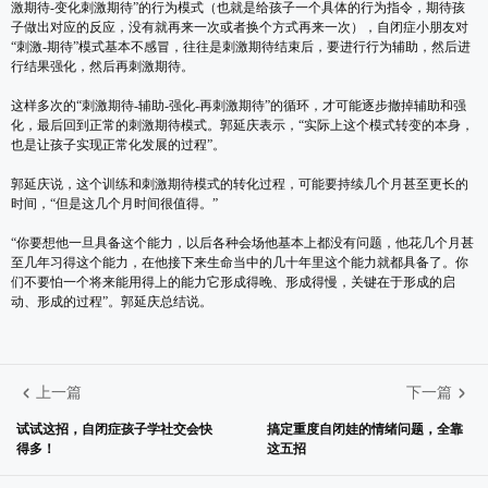
激期待-变化刺激期待”的行为模式（也就是给孩子一个具体的行为指令，期待孩
子做出对应的反应，没有就再来一次或者换个方式再来一次），自闭症小朋友对
“刺激-期待”模式基本不感冒，往往是刺激期待结束后，要进行行为辅助，然后进
行结果强化，然后再刺激期待。
这样多次的“刺激期待-辅助-强化-再刺激期待”的循环，才可能逐步撤掉辅助和强
化，最后回到正常的刺激期待模式。郭延庆表示，“实际上这个模式转变的本身，
也是让孩子实现正常化发展的过程”。
郭延庆说，这个训练和刺激期待模式的转化过程，可能要持续几个月甚至更长的
时间，“但是这几个月时间很值得。”
“你要想他一旦具备这个能力，以后各种会场他基本上都没有问题，他花几个月甚
至几年习得这个能力，在他接下来生命当中的几十年里这个能力就都具备了。你
们不要怕一个将来能用得上的能力它形成得晚、形成得慢，关键在于形成的启
动、形成的过程”。郭延庆总结说。
上一篇
下一篇
试试这招，自闭症孩子学社交会快
搞定重度自闭娃的情绪问题，全靠
得多！
这五招