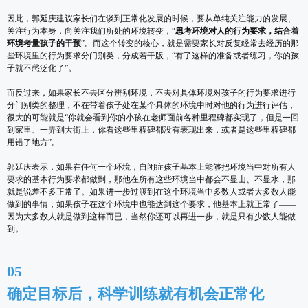
因此，郭延庆建议家长们在谈到正常化发展的时候，要从单纯关注能力的发展、
关注行为本身，向关注我们所处的环境转变，“
思考环境对人的行为要求，结合着
环境考量孩子的干预
”。而这个转变的核心，就是需要家长对反复经常去经历的那
些环境里的行为要求分门别类，分成若干版，“有了这样的准备或者练习，你的孩
子就不愁泛化了”。
而反过来，如果家长不去区分辨别环境，不去对具体环境对孩子的行为要求进行
分门别类的整理，不在带着孩子处在某个具体的环境中时对他的行为进行评估，
很大的可能就是“你就会看到你的小孩在老师面前各种里程碑都实现了，但是一回
到家里、一弄到大街上，你看这些里程碑都没有表现出来，或者是这些里程碑都
用错了地方”。
郭延庆表示，如果在任何一个环境，自闭症孩子基本上能够把环境当中对所有人
要求的基本行为要求都做到，那他在所有这些环境当中都会不显山、不显水，那
就是说差不多正常了。如果进一步过渡到在这个环境当中多数人或者大多数人能
做到的事情，如果孩子在这个环境中也能达到这个要求，他基本上就正常了——
因为大多数人就是做到这样而已，当然你还可以再进一步，就是只有少数人能做
到。
05
确定目标后，科学训练就有机会正常化