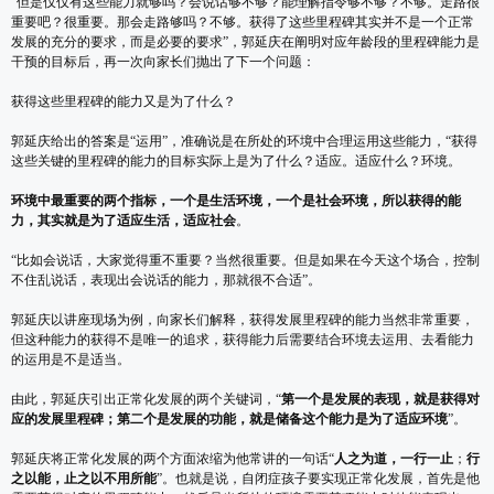
“但是仅仅有这些能力就够吗？会说话够不够？能理解指令够不够？不够。走路很
重要吧？很重要。那会走路够吗？不够。获得了这些里程碑其实并不是一个正常
发展的充分的要求，而是必要的要求”，郭延庆在阐明对应年龄段的里程碑能力是
干预的目标后，再一次向家长们抛出了下一个问题：
获得这些里程碑的能力又是为了什么？
郭延庆给出的答案是“运用”，准确说是在所处的环境中合理运用这些能力，“获得
这些关键的里程碑的能力的目标实际上是为了什么？适应。适应什么？环境。
环境中最重要的两个指标，一个是生活环境，一个是社会环境，所以获得的能
力，其实就是为了适应生活，适应社会
。
“比如会说话，大家觉得重不重要？当然很重要。但是如果在今天这个场合，控制
不住乱说话，表现出会说话的能力，那就很不合适”。
郭延庆以讲座现场为例，向家长们解释，获得发展里程碑的能力当然非常重要，
但这种能力的获得不是唯一的追求，获得能力后需要结合环境去运用、去看能力
的运用是不是适当。
由此，郭延庆引出正常化发展的两个关键词，“
第一个是发展的表现，就是获得对
应的发展里程碑；第二个是发展的功能，就是储备这个能力是为了适应环境
”。
郭延庆将正常化发展的两个方面浓缩为他常讲的一句话“
人之为道，一行一止
；
行
之以能，止之以不用所能
”。也就是说，自闭症孩子要实现正常化发展，首先是他