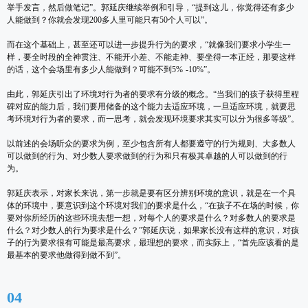
举手发言，然后做笔记”。郭延庆继续举例和引导，“提到这儿，你觉得还有多少
人能做到？你就会发现200多人里可能只有50个人可以”。
而在这个基础上，甚至还可以进一步提升行为的要求，“就像我们要求小学生一
样，要全时段的全神贯注、不能开小差、不能走神、要坐得一本正经，那要这样
的话，这个会场里有多少人能做到？可能不到5% -10%”。
由此，郭延庆引出了环境对行为者的要求有分级的概念。“当我们的孩子获得里程
碑对应的能力后，我们要用储备的这个能力去适应环境，一旦适应环境，就要思
考环境对行为者的要求，而一思考，就会发现环境要求其实可以分为很多等级”。
以前述的会场听众的要求为例，至少包含所有人都要遵守的行为规则、大多数人
可以做到的行为、对少数人要求做到的行为和只有极其卓越的人可以做到的行
为。
郭延庆表示，对家长来说，第一步就是要有区分辨别环境的意识，就是在一个具
体的环境中，要意识到这个环境对我们的要求是什么，“在孩子不在场的时候，你
要对你所经历的这些环境去想一想，对每个人的要求是什么？对多数人的要求是
什么？对少数人的行为要求是什么？”郭延庆说，如果家长没有这样的意识，对孩
子的行为要求很有可能是最高要求，最理想的要求，而实际上，“首先应该看的是
最基本的要求他做得到做不到”。
04