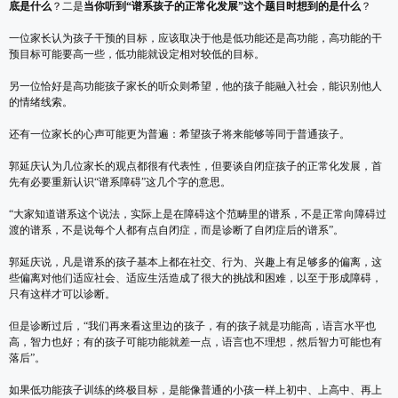
底是什么
？二是
当你听到“谱系孩子的正常化发展”这个题目时想到的是什么
？
一位家长认为孩子干预的目标，应该取决于他是低功能还是高功能，高功能的干
预目标可能要高一些，低功能就设定相对较低的目标。
另一位恰好是高功能孩子家长的听众则希望，他的孩子能融入社会，能识别他人
的情绪线索。
还有一位家长的心声可能更为普遍：希望孩子将来能够等同于普通孩子。
郭延庆认为几位家长的观点都很有代表性，但要谈自闭症孩子的正常化发展，首
先有必要重新认识“谱系障碍”这几个字的意思。
“大家知道谱系这个说法，实际上是在障碍这个范畴里的谱系，不是正常向障碍过
渡的谱系，不是说每个人都有点自闭症，而是诊断了自闭症后的谱系”。
郭延庆说，凡是谱系的孩子基本上都在社交、行为、兴趣上有足够多的偏离，这
些偏离对他们适应社会、适应生活造成了很大的挑战和困难，以至于形成障碍，
只有这样才可以诊断。
但是诊断过后，“我们再来看这里边的孩子，有的孩子就是功能高，语言水平也
高，智力也好；有的孩子可能功能就差一点，语言也不理想，然后智力可能也有
落后”。
如果低功能孩子训练的终极目标，是能像普通的小孩一样上初中、上高中、再上