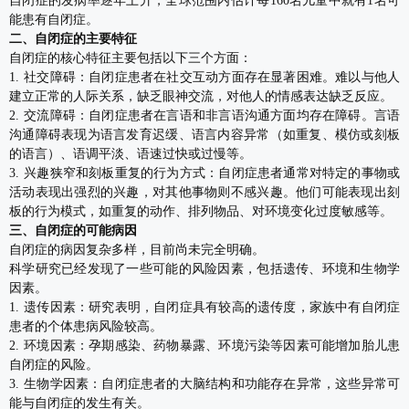
自闭症的发病率逐年上升，全球范围内估计每160名儿童中就有1名可
能患有自闭症。
二、自闭症的主要特征
自闭症的核心特征主要包括以下三个方面：
1. 社交障碍：自闭症患者在社交互动方面存在显著困难。难以与他人
建立正常的人际关系，缺乏眼神交流，对他人的情感表达缺乏反应。
2. 交流障碍：自闭症患者在言语和非言语沟通方面均存在障碍。言语
沟通障碍表现为语言发育迟缓、语言内容异常（如重复、模仿或刻板
的语言）、语调平淡、语速过快或过慢等。
3. 兴趣狭窄和刻板重复的行为方式：自闭症患者通常对特定的事物或
活动表现出强烈的兴趣，对其他事物则不感兴趣。他们可能表现出刻
板的行为模式，如重复的动作、排列物品、对环境变化过度敏感等。
三、自闭症的可能病因
自闭症的病因复杂多样，目前尚未完全明确。
科学研究已经发现了一些可能的风险因素，包括遗传、环境和生物学
因素。
1. 遗传因素：研究表明，自闭症具有较高的遗传度，家族中有自闭症
患者的个体患病风险较高。
2. 环境因素：孕期感染、药物暴露、环境污染等因素可能增加胎儿患
自闭症的风险。
3. 生物学因素：自闭症患者的大脑结构和功能存在异常，这些异常可
能与自闭症的发生有关。