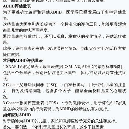
题，如语言理解和表达不良，可能会影响他们的智力发展。
ADHD评估量表
为了更准确地诊断和评估ADHD，医学界已经发展出了多种评估量
表。
这些量表为医生和家长提供了一个标准化的评估工具，能够更客观地
衡量儿童的症状严重程度。
通过量表的前后对比，还可以观察儿童症状的变化情况，评估治疗效
果。
此外，评估量表还有助于发现潜在的情况，为制定个性化的治疗方案
提供依据。
常用的ADHD评估量表
1.SNAP-IV评定量表：该量表依据DSM-IV对ADHD的诊断标准编制，
包括三个分量表，分别评估注意力不集中、多动/冲动以及对立违抗症
状。
2.Conners父母症状问卷（PSQ）：由家长填写，用于评估儿童的注意
力、行为及情绪问题，包含多个因子，能够全面反映儿童的心理状
况。
3.Conners教师评定量表（TRS）：专为教师设计，用于评估6-17岁儿
童在学校环境中的行为表现，为ADHD的诊断提供有力支持。
如何应对ADHD
对于确诊为ADHD的儿童，家长和教师应给予充分的关注和支持。
首先，要创造一个有利于儿童成长的环境，减少干扰因素。