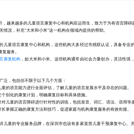
升，越来越多的儿童语言康复中心和机构应运而生，致力于为有语言障碍
关情况，补充“大米和小米”这一机构
在领域
内提供的帮助。
的儿童语言康复中心和机构，这些机构大多经过市残联认证，具备专业
康复服务。
言康复机构
，如大米和小米。这些机构通常由社会力量创办，灵活性强
容广泛，包括但不限于以下几个方面：
对儿童的语言能力进行全面评估，了解儿童的语言发展水平及存在的问题。
定个别化的康复计划，明确康复目标和具体措施。
，针对儿童的语言障碍进行针对性的训练，包括发音、词汇、语法、语用等
助家长掌握正确的康复方法和技巧，促进家庭与机构康复服务的有效衔接。
碍儿童的专业服务品牌，在深圳市也设有多家直营儿童干预康复中心。