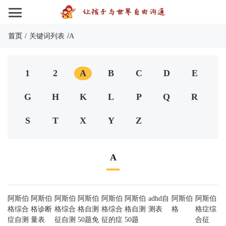
/
首页
/
关键词列表
A
1
2
A
B
C
D
E
G
H
K
L
P
Q
R
S
T
X
Y
Z
A
阿斯伯
阿斯伯
阿斯伯
阿斯伯
阿斯伯
阿斯伯
adhd自
阿斯伯
阿斯伯
格综合
格诊断
格综合
格自测
格综合
格自测
测表
格
格症综
症自测
量表
征自测
50题免
征的症
50题
合征