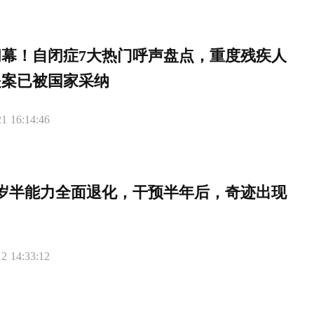
闭幕！自闭症7大热门呼声盘点，重度残疾人
提案已被国家采纳
1 16:14:46
5岁半能力全面退化，干预半年后，奇迹出现
2 14:33:12