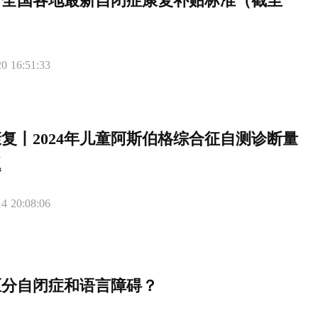
！全国各地最新自闭症康复补贴标准（截至
0 16:51:33
复丨2024年儿童阿斯伯格综合征自测诊断量
题
4 20:08:06
区分自闭症和语言障碍？