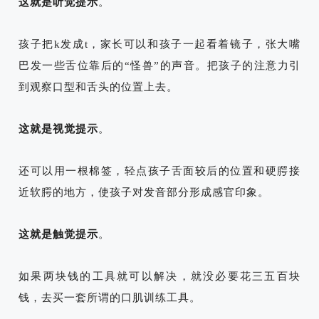
这就是听觉提示
。
孩子把k发成t，家长可以和孩子一起看着镜子，张大嘴
巴发一些舌位靠后的“怪兽”的声音。把孩子的注意力引
到观察口型和舌头的位置上去。
这就是视觉提示
。
还可以用一根棉签，轻点孩子舌面较后的位置和硬腭接
近软腭的地方，使孩子对发音部分形成感官印象。
这就是触觉提示
。
如果两块钱的工具
就可以解决
，就
没必要
花三五百块
钱，去买一套所谓的
口肌训练
工具
。