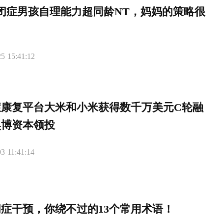
闭症男孩自理能力超同龄NT，妈妈的策略很
5 15:41:12
症康复平台大米和小米获得数千万美元C轮融
奥博资本领投
3 11:41:14
症干预，你绕不过的13个常用术语！