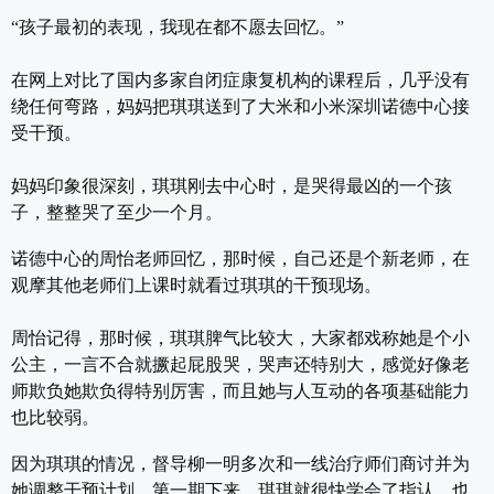
“孩子最初的表现，我现在都不愿去回忆。”
在网上对比了国内多家自闭症康复机构的课程后，几乎没有
绕任何弯路，妈妈把琪琪送到了大米和小米深圳诺德中心接
受干预。
妈妈印象很深刻，琪琪刚去中心时，是哭得最凶的一个孩
子，整整哭了至少一个月。
诺德中心的周怡老师回忆，那时候，自己还是个新老师，在
观摩其他老师们上课时就看过琪琪的干预现场。
周怡记得，那时候，琪琪脾气比较大，大家都戏称她是个小
公主，一言不合就撅起屁股哭，哭声还特别大，感觉好像老
师欺负她欺负得特别厉害，而且她与人互动的各项基础能力
也比较弱。
因为琪琪的情况，督导柳一明多次和一线治疗师们商讨并为
她调整干预计划，第一期下来，琪琪就很快学会了指认，也