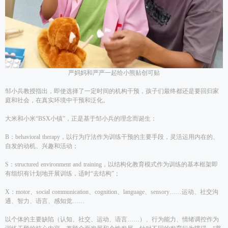
严妈妈和严严一起给小熊贴创可贴
邹小兵教授指出，即使选择了一定时间的机构干预，孩子们最终都还是要回归家
庭和社会，在真实环境中干预和泛化。
大米和小米“BSX小镇”，正是基于邹小兵的理念而诞生：
B：behavioral therapy，以行为疗法作为训练干预的主要手段，灵活运用内在的、
自发的动机、兴趣和活动；
S：structured environment and training，以结构化教育模式作为训练的基本框架即
有组织有计划地开展训练，适时“去结构”；
X：motor、social communication、cognition、language、sensory……运动、社交沟
通、智力、语言、感知觉……
以个体的主要缺陷（认知、社交、运动、语言……）、行为能力、情绪调控作为