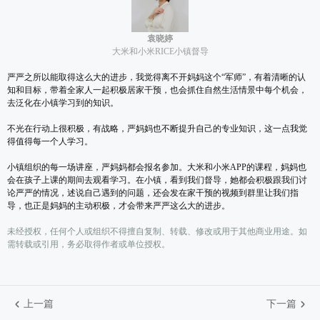
袁晓婷
大米和小米RICE小镇督导
严严之所以能取得这么大的进步，我觉得离不开妈妈这个“军师”，有着清晰的认
知和目标，带着全家人一起积极居家干预，也会抓住自然生活情景中每个机会，
去泛化在小镇学习到的知识。
不光在行动上很积极，有战略，严妈妈也不断提升自己的专业知识，这一点我觉
得值得每一个人学习。
小镇组织的每一场讲座，严妈妈都会报名参加。大米和小米APP的课程，妈妈也
会在孩子上课的期间去观看学习。在小镇，看到我们督导，她都会积极跟我们讨
论严严的情况，述说自己遇到的问题，还会发在家干预的视频到群里让我们指
导，也正是妈妈的主动积极，才会带来严严这么大的进步。
未经授权，任何个人或组织不得擅自复制、转载、修改或用于其他商业用途。如
需转载或引用，务必取得作者或单位授权。
上一篇
下一篇