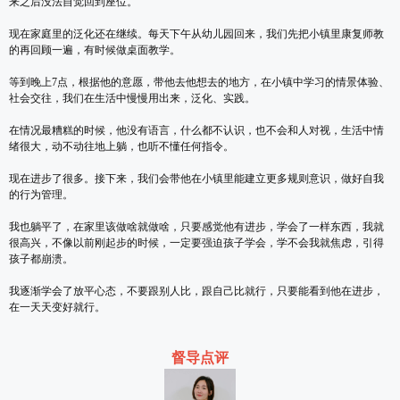
来之后没法自觉回到座位。
现在家庭里的泛化还在继续。每天下午从幼儿园回来，我们先把小镇里康复师教
的再回顾一遍，有时候做桌面教学。
等到晚上7点，根据他的意愿，带他去他想去的地方，在小镇中学习的情景体验、
社会交往，我们在生活中慢慢用出来，泛化、实践。
在情况最糟糕的时候，他没有语言，什么都不认识，也不会和人对视，生活中情
绪很大，动不动往地上躺，也听不懂任何指令。
现在进步了很多。接下来，我们会带他在小镇里能建立更多规则意识，做好自我
的行为管理。
我也躺平了，在家里该做啥就做啥，只要感觉他有进步，学会了一样东西，我就
很高兴，不像以前刚起步的时候，一定要强迫孩子学会，学不会我就焦虑，引得
孩子都崩溃。
我逐渐学会了放平心态，不要跟别人比，跟自己比就行，只要能看到他在进步，
在一天天变好就行。
督导点评