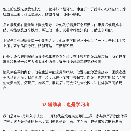
他之前也没法接受包扎伤口，觉得那个很可怕。康复师一开始拿小动物贴纸，涂
红颜色上去，想让他涂药、贴创可贴，他都不接受。
后来康复师在情景课上慢慢引导，让他先学着撕开创可贴，由康复师或妈妈来
贴。等能接受这个以后，再让他一步步试着拿棉签涂伤口，贴上创可贴。
上完伤口处理情景课一个星期之后，他玩耍的时候不小心刮了一下，告诉我手指
上痛，要给伤口涂药、贴创可贴，不贴都不行。
此外，还会在医院的场景模拟张嘴检查牙齿，在小镇的医院观摩过后，我们也在
家里和爸爸一起三人模拟这个场景，孩子很快就能流畅完成检查。
情景体验课的内容，他在生活中能应用得很好。他逐渐能够适应超市、医院这些
生活场景之后，我们更进一步，现在不仅带他去超市、医院，周末的时候也会带
他去麦当劳、奶茶店、烧烤店、服装店，还会带他去公园，让他体验不同的场
所。
02 辅助者，也是学习者
我们是今年7月加入小镇的。一开始我会跟着康复师们上课，参与到严严的集体课
当中，这也是小镇的特色，我们家长是参与者、学习者，也是康复师的辅助者。