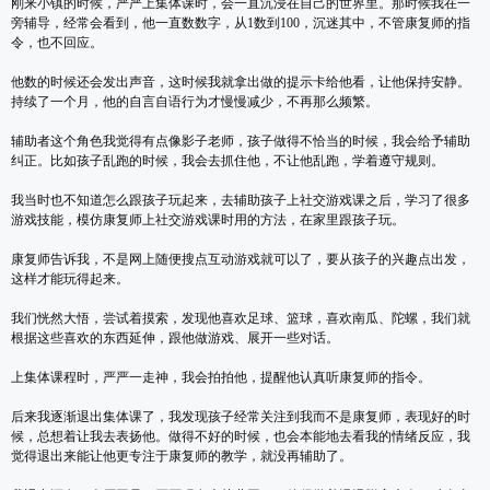
刚来小镇的时候，严严上集体课时，会一直沉浸在自己的世界里。那时候我在一
旁辅导，经常会看到，他一直数数字，从1数到100，沉迷其中，不管康复师的指
令，也不回应。
他数的时候还会发出声音，这时候我就拿出做的提示卡给他看，让他保持安静。
持续了一个月，他的自言自语行为才慢慢减少，不再那么频繁。
辅助者这个角色我觉得有点像影子老师，孩子做得不恰当的时候，我会给予辅助
纠正。比如孩子乱跑的时候，我会去抓住他，不让他乱跑，学着遵守规则。
我当时也不知道怎么跟孩子玩起来，去辅助孩子上社交游戏课之后，学习了很多
游戏技能，模仿康复师上社交游戏课时用的方法，在家里跟孩子玩。
康复师告诉我，不是网上随便搜点互动游戏就可以了，要从孩子的兴趣点出发，
这样才能玩得起来。
我们恍然大悟，尝试着摸索，发现他喜欢足球、篮球，喜欢南瓜、陀螺，我们就
根据这些喜欢的东西延伸，跟他做游戏、展开一些对话。
上集体课程时，严严一走神，我会拍拍他，提醒他认真听康复师的指令。
后来我逐渐退出集体课了，我发现孩子经常关注到我而不是康复师，表现好的时
候，总想着让我去表扬他。做得不好的时候，也会本能地去看我的情绪反应，我
觉得退出来能让他更专注于康复师的教学，就没再辅助了。