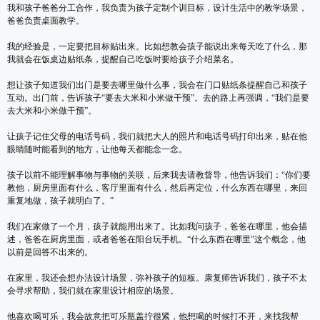
我和孩子爸爸分工合作，我负责为孩子定制个训目标，设计生活中的教学场景，
爸爸负责桌面教学。
我的经验是，一定要把目标贴出来。比如想教会孩子能说出来每天吃了什么，那
我就会在饭桌边贴纸条，提醒自己吃饭时要给孩子介绍菜名。
想让孩子知道我们出门是要去哪里做什么事，我会在门口贴纸条提醒自己和孩子
互动。出门前，告诉孩子“要去大米和小米做干预”。去的路上再强调，“我们是要
去大米和小米做干预”。
让孩子记住父母的电话号码，我们就把大人的照片和电话号码打印出来，贴在他
眼睛随时能看到的地方，让他每天都能念一念。
孩子以前不能理解事物与事物的关联，后来我去请教督导，他告诉我们：“你们要
教他，厨房里面有什么，客厅里面有什么，然后再定位，什么东西在哪里，来回
重复地做，孩子就明白了。”
我们在家做了一个月，孩子就能用出来了。比如我问孩子，爸爸在哪里，他会描
述，爸爸在厨房里面，或者爸爸在阳台玩手机。“什么东西在哪里”这个概念，他
以前是回答不出来的。
在家里，我还会想办法设计场景，弥补孩子的短板。康复师告诉我们，孩子不太
会寻求帮助，我们就在家里设计相应的场景。
他喜欢喝可乐，我会故意把可乐瓶盖拧很紧，他想喝的时候打不开，来找我帮