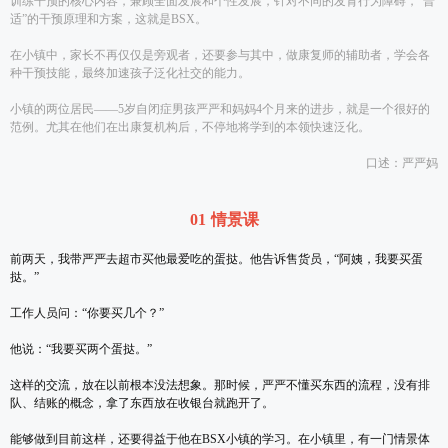
训练干预的核心内容，兼顾全面发展和个性发展，针对不同的发育行为障碍，“普
适”的干预原理和方案，这就是BSX。
在小镇中，家长不再仅仅是旁观者，还要参与其中，做康复师的辅助者，学会各
种干预技能，最终加速孩子泛化社交的能力。
小镇的两位居民——5岁自闭症男孩严严和妈妈4个月来的进步，就是一个很好的
范例。尤其在他们在出康复机构后，不停地将学到的本领快速泛化。
口述：严严妈
01 情景课
前两天，我带严严去超市买他最爱吃的蛋挞。他告诉售货员，“阿姨，我要买蛋
挞。”
工作人员问：“你要买几个？”
他说：“我要买两个蛋挞。”
这样的交流，放在以前根本没法想象。那时候，严严不懂买东西的流程，没有排
队、结账的概念，拿了东西放在收银台就跑开了。
能够做到目前这样，还要得益于他在BSX小镇的学习。在小镇里，有一门情景体