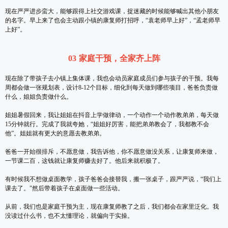
现在严严进步蛮大，能够跟得上社交游戏课，捉迷藏的时候能够喊出其他小朋友
的名字。早上来了也会主动跟小镇的康复师打招呼，“袁老师早上好”，“孟老师早
上好”。
03 家庭干预，全家齐上阵
现在除了带孩子去小镇上集体课，我也会动员家庭成员们参与孩子的干预。我每
周都会做一张规划表，设计8-12个目标，细化到每天做到哪些项目，爸爸负责做
什么，姐姐负责做什么。
姐姐暑假回来，我让姐姐在抖音上学做律动，一个动作一个动作教弟弟，每天做
15分钟就行。完成了我就夸她，“姐姐好厉害，能把弟弟教会了，我都教不会
他”。姐姐就有更大的意愿去教弟弟。
爸爸一开始很排斥，不愿意做，我告诉他，你不愿意做没关系，让康复师来做，
一节课二百，这钱就让康复师赚去好了。他后来就积极了。
有时候我不想做桌面教学，孩子爸爸会接替我，搬一张桌子，跟严严说，“我们上
课去了。”然后带着孩子在桌面做一些活动。
从前，我们也是家庭干预为主，现在康复师教了之后，我们都会在家里泛化。我
没读过什么书，也不太懂理论，就偏向于实操。