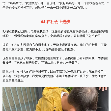
忙，“妈妈帮忙。”我假装拧不开，告诉他，“哎呀妈妈打不开，你去找爸爸帮忙。”
于是他转去和爸爸互动。就这样在一来一回中锻炼他求助的能力。
04 在社会上进步
9月份回到幼儿园后，老师跟我反馈，现在他的社交意愿不是很好，但还是能够在
玩耍中，慢慢理解老师的集体指令，变得听话了很多。从前他是不怎么听的。
以前，他在幼儿园里自言自语太多了，无论上课还是午休。我们的分析是，可能
是他大脑太放空，能力跟不上，只好缩回到自己的世界。
现在自言自语少了很多，功能性的语言出来了，会描述自己看到的景象，“妈妈在
叠被子。”“爸爸在厨房炒菜。”不像以前，只会说一些数字。
除此之外，他打人的问题也减轻了，以前不高兴就一巴掌打过去，现在好多了，
偶尔有，没那么频繁。我觉得是因为他在小镇上集体课时，孩子少，能把注意力
放在康复师身上。